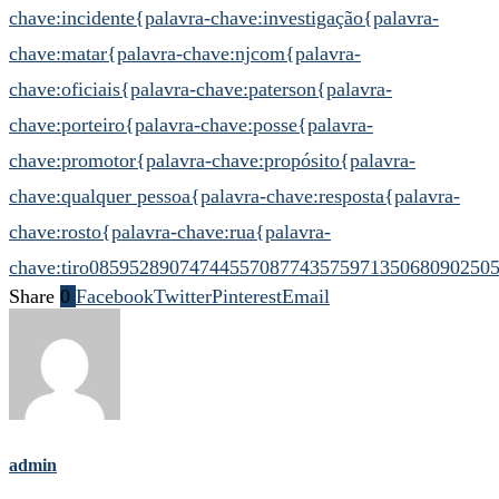
chave:incidente
{palavra-chave:investigação
{palavra-
chave:matar
{palavra-chave:njcom
{palavra-
chave:oficiais
{palavra-chave:paterson
{palavra-
chave:porteiro
{palavra-chave:posse
{palavra-
chave:promotor
{palavra-chave:propósito
{palavra-
chave:qualquer pessoa
{palavra-chave:resposta
{palavra-
chave:rosto
{palavra-chave:rua
{palavra-
chave:tiro
08595289074744557
08774357597135068
090250
Share
0
Facebook
Twitter
Pinterest
Email
admin