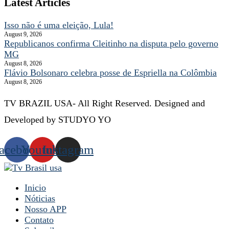
Latest Articles
Isso não é uma eleição, Lula!
August 9, 2026
Republicanos confirma Cleitinho na disputa pelo governo
MG
August 8, 2026
Flávio Bolsonaro celebra posse de Espriella na Colômbia
August 8, 2026
TV BRAZIL USA- All Right Reserved. Designed and
Developed by STUDYO YO
acebook
Youtube
Instagram
Inicio
Nóticias
Nosso APP
Contato