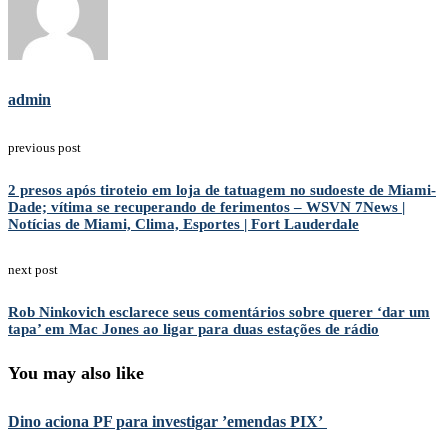
admin
previous post
2 presos após tiroteio em loja de tatuagem no sudoeste de Miami-
Dade; vítima se recuperando de ferimentos – WSVN 7News |
Notícias de Miami, Clima, Esportes | Fort Lauderdale
next post
Rob Ninkovich esclarece seus comentários sobre querer ‘dar um
tapa’ em Mac Jones ao ligar para duas estações de rádio
You may also like
Dino aciona PF para investigar ’emendas PIX’