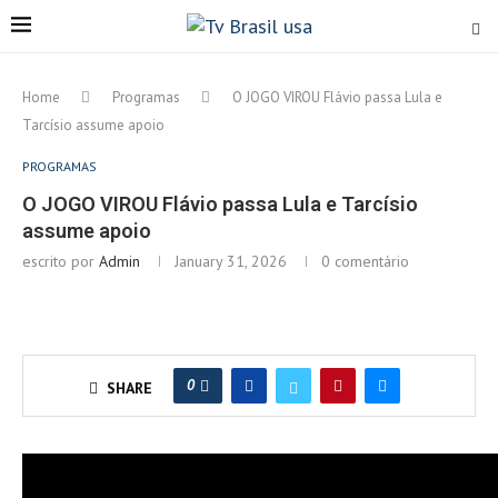
Home
Programas
O JOGO VIROU Flávio passa Lula e
Tarcísio assume apoio
PROGRAMAS
O JOGO VIROU Flávio passa Lula e Tarcísio
assume apoio
escrito por
Admin
January 31, 2026
0 comentário
0
SHARE