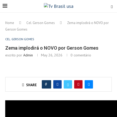
Home
Cel. Gerson Gomes
Zema implodirá o NOVO por
Gerson Gomes
CEL. GERSON GOMES
Zema implodirá o NOVO por Gerson Gomes
escrito por
Admin
May 26, 2026
0 comentário
0
SHARE