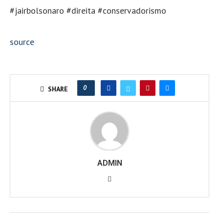
#jairbolsonaro #direita #conservadorismo
source
0
SHARE
ADMIN