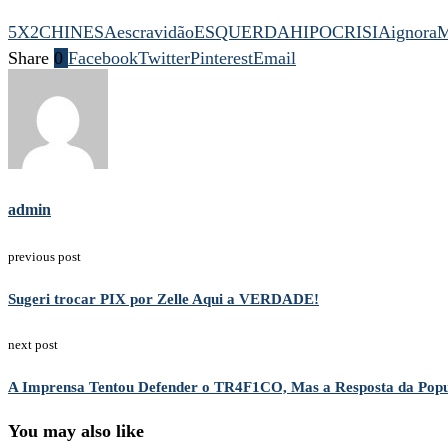
5X2
CHINESA
escravidão
ESQUERDA
HIPOCRISIA
ignora
Share
0
Facebook
Twitter
Pinterest
Email
admin
previous post
Sugeri trocar PIX por Zelle Aqui a VERDADE!
next post
A Imprensa Tentou Defender o TR4F1CO, Mas a Resposta da Popula
You may also like