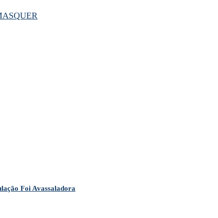
MAS
QUER
ção Foi Avassaladora