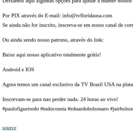
Deixamos aqui algumas opções para ajudar a manter nossos 
Por PIX através do E-mail: info@tvfloridausa.com
Se ainda não for inscrito, inscreva-se em nosso canal de cor
Ou ainda sendo nosso patrono, através do link:
Baixe aqui nosso aplicativo totalmente grátis!
Android e IOS
Agora temos um canal exclusivo da TV Brazil USA na plat
Inscrevam-se para nao perder nada. 24 horas ao vivo!
#paulofigueiredo #tudoconsta #eduardobolsonaro #jairbolso
source