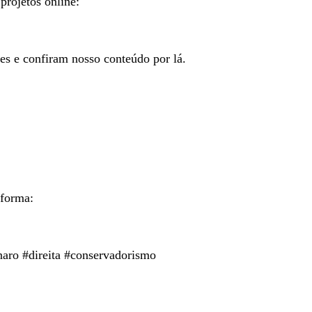
projetos online:
tes e confiram nosso conteúdo por lá.
aforma:
naro #direita #conservadorismo