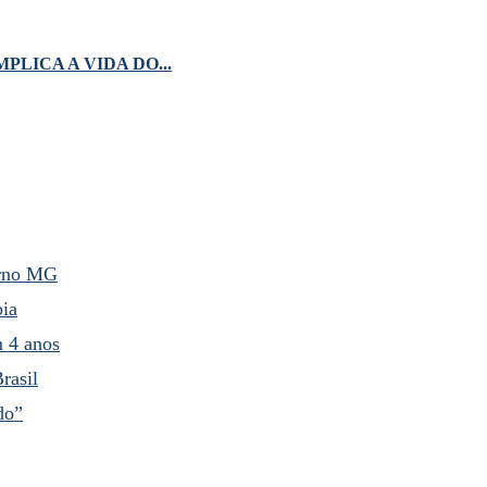
LICA A VIDA DO...
erno MG
bia
m 4 anos
rasil
do”