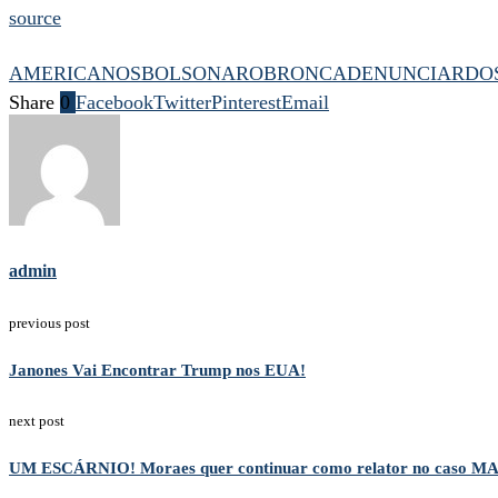
source
AMERICANOS
BOLSONARO
BRONCA
DENUNCIAR
DO
Share
0
Facebook
Twitter
Pinterest
Email
admin
previous post
Janones Vai Encontrar Trump nos EUA!
next post
UM ESCÁRNIO! Moraes quer continuar como relator no caso MAS