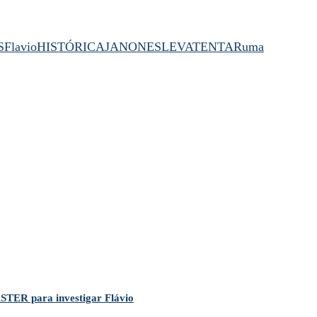
S
Flavio
HISTÓRICA
JANONES
LEVA
TENTAR
uma
TER para investigar Flávio