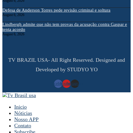
August 6, 2026
Defesa de Anderson Torres pede revisão criminal e soltura
August 6, 2026
Lindbergh admite que não tem provas da acusação contra Gaspar e
tenta acordo
August 6, 2026
TV BRAZIL USA- All Right Reserved. Designed and
Developed by STUDYO YO
Facebook
Youtube
Instagram
Inicio
Nóticias
Nosso APP
Contato
Subscribe