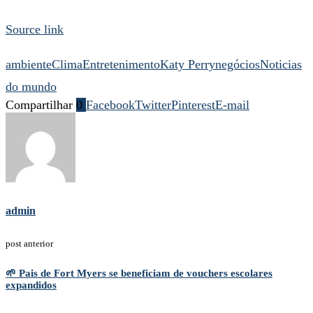
Source link
ambiente
Clima
Entretenimento
Katy Perry
negócios
Noticias
do mundo
Compartilhar
0
Facebook
Twitter
Pinterest
E-mail
admin
post anterior
🌱 Pais de Fort Myers se beneficiam de vouchers escolares
expandidos