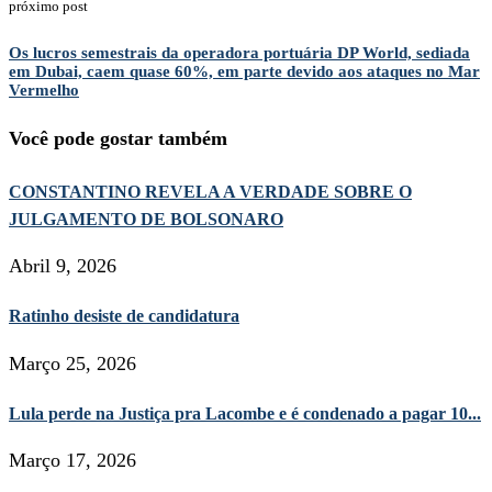
próximo post
Os lucros semestrais da operadora portuária DP World, sediada
em Dubai, caem quase 60%, em parte devido aos ataques no Mar
Vermelho
Você pode gostar também
CONSTANTINO REVELA A VERDADE SOBRE O
JULGAMENTO DE BOLSONARO
Abril 9, 2026
Ratinho desiste de candidatura
Março 25, 2026
Lula perde na Justiça pra Lacombe e é condenado a pagar 10...
Março 17, 2026