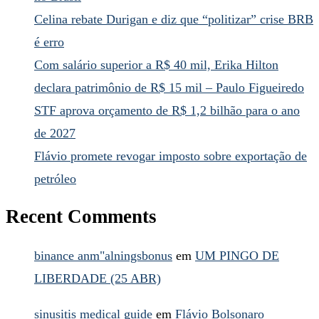
Celina rebate Durigan e diz que “politizar” crise BRB
é erro
Com salário superior a R$ 40 mil, Erika Hilton
declara patrimônio de R$ 15 mil – Paulo Figueiredo
STF aprova orçamento de R$ 1,2 bilhão para o ano
de 2027
Flávio promete revogar imposto sobre exportação de
petróleo
Recent Comments
binance anm"alningsbonus
em
UM PINGO DE
LIBERDADE (25 ABR)
sinusitis medical guide
em
Flávio Bolsonaro