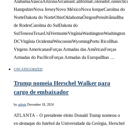
AlabamaAlascaArizonaArcansasCalifórniaColoradoConnectic
HampshireNova JerseyNovo MéxicoNova IorqueCarolina do
NorteDakota do NorteOhioOklahomaÓregonPensilvâniaIlha
de RodesCarolina do SulDakota do
SulTenessiTexasUtáVermonteVirgíniaWashingtonWashington
DCVirgínia OcidentalWisconsinWyomingPorto RicoIlhas
Virgens AmericanasForças Armadas das AméricasForças
Armadas do PacíficoForças Armadas da EuropaIlhas …
UNCATEGORIZED
Trump nomeia Herschel Walker para
cargo de embaixador
by
admin
December 18, 2024
ATLANTA – O presidente eleito Donald Trump nomeou o
ex-destaque do futebol da Universidade da Geórgia, Herschel