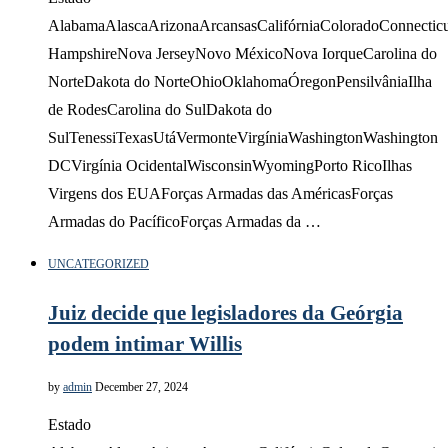
AlabamaAlascaArizonaArcansasCalifórniaColoradoConnectic
HampshireNova JerseyNovo MéxicoNova IorqueCarolina do
NorteDakota do NorteOhioOklahomaÓregonPensilvâniaIlha
de RodesCarolina do SulDakota do
SulTenessiTexasUtáVermonteVirgíniaWashingtonWashington
DCVirgínia OcidentalWisconsinWyomingPorto RicoIlhas
Virgens dos EUAForças Armadas das AméricasForças
Armadas do PacíficoForças Armadas da …
UNCATEGORIZED
Juiz decide que legisladores da Geórgia
podem intimar Willis
by
admin
December 27, 2024
Estado