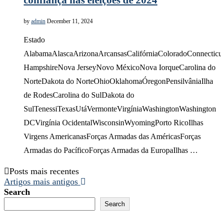
by
admin
December 11, 2024
Estado
AlabamaAlascaArizonaArcansasCalifórniaColoradoConnectic
HampshireNova JerseyNovo MéxicoNova IorqueCarolina do
NorteDakota do NorteOhioOklahomaÓregonPensilvâniaIlha
de RodesCarolina do SulDakota do
SulTenessiTexasUtáVermonteVirgíniaWashingtonWashington
DCVirgínia OcidentalWisconsinWyomingPorto RicoIlhas
Virgens AmericanasForças Armadas das AméricasForças
Armadas do PacíficoForças Armadas da EuropaIlhas …
Posts mais recentes
Artigos mais antigos
Search
Search