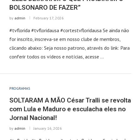
BOLSONARO DE FAZER”
by
admin
February 17, 2026
#tvflorida #tvfloridausa #cortestvfloridausa Se ainda não
for inscrito, inscreva-se em nosso clube de membros,
clicando abaixo: Seja nosso patrono, através do link: Para
conferir todos os vídeos e notícias, acesse …
PROGRAMAS
SOLTARAM A MÃO César Tralli se revolta
com Lula e Maduro e esculacha eles no
Jornal Nacional!
by
admin
January 16, 2026