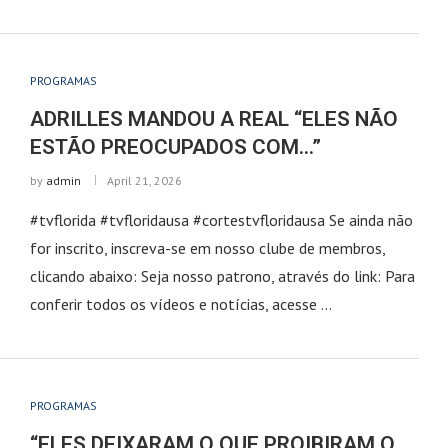
PROGRAMAS
ADRILLES MANDOU A REAL “ELES NÃO
ESTÃO PREOCUPADOS COM…”
by
admin
April 21, 2026
#tvflorida #tvfloridausa #cortestvfloridausa Se ainda não
for inscrito, inscreva-se em nosso clube de membros,
clicando abaixo: Seja nosso patrono, através do link: Para
conferir todos os vídeos e notícias, acesse …
PROGRAMAS
“ELES DEIXARAM O QUE PROIBIRAM O