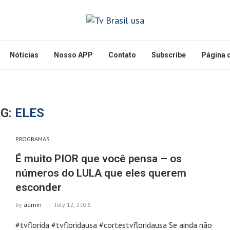
Nóticias
Nosso APP
Contato
Subscribe
Página d
AG:
ELES
PROGRAMAS
É muito PIOR que você pensa – os
números do LULA que eles querem
esconder
by
admin
July 12, 2026
#tvflorida #tvfloridausa #cortestvfloridausa Se ainda não