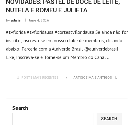
NOVIDADES: PASTEL DE DOCE DE LEITE,
NUTELA E ROMEU E JULIETA
by
admin
June 4, 2026
#tvflorida #tvfloridausa #cortestvfloridausa Se ainda não for
inscrito, inscreva-se em nosso clube de membros, clicando
abaixo: Parceria com a Auriverde Brasil @auriverdebrasil
Like, Inscreva-se e Torne-se um Membro do Canal …
POSTS MAIS RECENTES
ARTIGOS MAIS ANTIGOS
Search
SEARCH