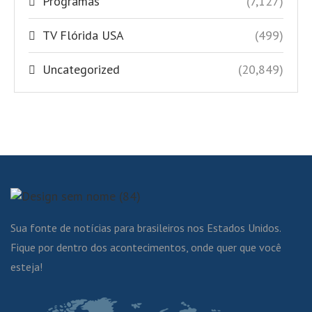
Programas
(7,127)
TV Flórida USA
(499)
Uncategorized
(20,849)
Sua fonte de notícias para brasileiros nos Estados Unidos.
Fique por dentro dos acontecimentos, onde quer que você
esteja!