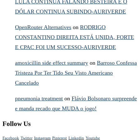
LULA CONTINUA FALANDO BESTEIRA E O
DÓLAR CONTINUA SUBINDO-AURIVERDE
OpenRouter Alternatives
on
RODRIGO
CONSTANTINO DIREITA ESTÁ UNIDA, FORTE
E CPAC FOI UM SUCESSO-AURIVERDE
amoxicillin side effect summary
on
Barroso Confessa
Tristeza Por Ter Tido Seu Visto Americano
Cancelado
pneumonia treatment
on
Flávio Bolsonaro surpreende
e manda recado que MUDA o jogo!
Follow Us
Facebook
Twitter
Instagram
Pinterest
Linkedin
Youtube