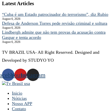
Latest Articles
“Cuba é um Estado patrocinador do terrorismo”, diz Rubio
August 6, 2026
Defesa de Anderson Torres pede revisão criminal e soltura
August 6, 2026
Lindbergh admite que não tem provas da acusação contra
Gaspar e tenta acordo
August 6, 2026
TV BRAZIL USA- All Right Reserved. Designed and
Developed by STUDYO YO
acebook
Youtube
Instagram
Inicio
Nóticias
Nosso APP
Contato