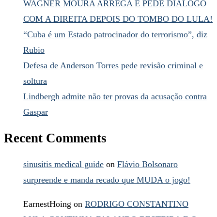
WAGNER MOURA ARREGA E PEDE DIÁLOGO
COM A DIREITA DEPOIS DO TOMBO DO LULA!
“Cuba é um Estado patrocinador do terrorismo”, diz
Rubio
Defesa de Anderson Torres pede revisão criminal e
soltura
Lindbergh admite não ter provas da acusação contra
Gaspar
Recent Comments
sinusitis medical guide
on
Flávio Bolsonaro
surpreende e manda recado que MUDA o jogo!
EarnestHoing
on
RODRIGO CONSTANTINO