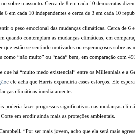
rno sobre o assunto: Cerca de 8 em cada 10 democratas dizem
e 6 em cada 10 independentes e cerca de 3 em cada 10 repub
sentir o peso emocional das mudanças climáticas. Cerca de 
em quando contemplam as mudanças climáticas, em comparaçã
 que estão se sentindo motivados ou esperançosos sobre as 
es como “não muito” ou “nada” bem, em comparação com 45%
se que há “muito medo existencial” entre os Millennials e a
ção
e ele acha que Harris expandiria esses esforços. Ele espe
danças climáticas imediatamente.
is poderia fazer progressos significativos nas mudanças cli
orte em erodir ainda mais as proteções ambientais.
ampbell. “Por ser mais jovem, acho que ela será mais agressi