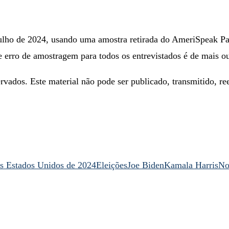
julho de 2024, usando uma amostra retirada do AmeriSpeak P
 erro de amostragem para todos os entrevistados é de mais o
rvados. Este material não pode ser publicado, transmitido, re
os Estados Unidos de 2024
Eleições
Joe Biden
Kamala Harris
No