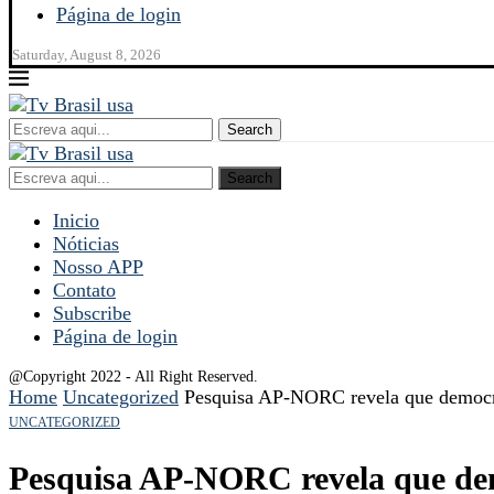
Página de login
Saturday, August 8, 2026
Search
Search
Inicio
Nóticias
Nosso APP
Contato
Subscribe
Página de login
@Copyright 2022 - All Right Reserved.
Home
Uncategorized
Pesquisa AP-NORC revela que democra
UNCATEGORIZED
Pesquisa AP-NORC revela que dem