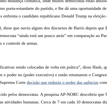
como mudança climática, onde muitos democratas estão ansio
o porta-estandarte do partido, e lhe dá uma oportunidade de 
is enfrenta o candidato republicano Donald Trump na eleição
 disse que ouviu alguns dos discursos de Harris depois que B
 Democrata “ainda está um pouco atrás” em comparação ao Part
o e controle de armas.
icativas sendo colocadas de volta em prática”, disse Hash, q
m o poder no (poder executivo) e então retomarem o Congres
a Suprema Corte
decisão que reduziu o poder das agências
como
cido pelos democratas. A pesquisa AP-NORC descobriu que 9
ão as atividades humanas. Cerca de 7 em cada 10 democratas