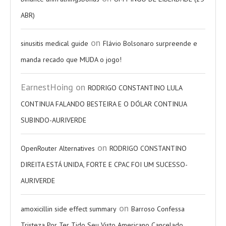
ABR)
on
sinusitis medical guide
Flávio Bolsonaro surpreende e
manda recado que MUDA o jogo!
EarnestHoing
on
RODRIGO CONSTANTINO LULA
CONTINUA FALANDO BESTEIRA E O DÓLAR CONTINUA
SUBINDO-AURIVERDE
on
OpenRouter Alternatives
RODRIGO CONSTANTINO
DIREITA ESTÁ UNIDA, FORTE E CPAC FOI UM SUCESSO-
AURIVERDE
on
amoxicillin side effect summary
Barroso Confessa
Tristeza Por Ter Tido Seu Visto Americano Cancelado