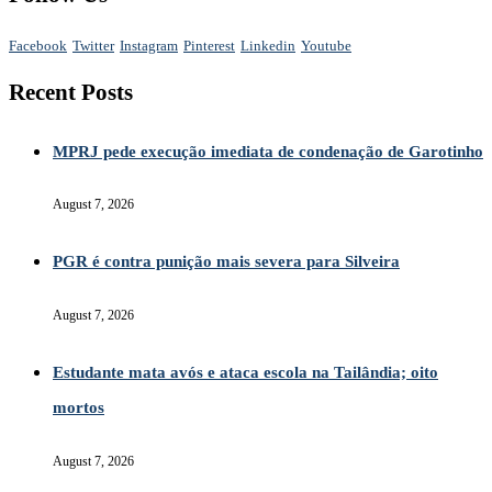
Facebook
Twitter
Instagram
Pinterest
Linkedin
Youtube
Recent Posts
MPRJ pede execução imediata de condenação de Garotinho
August 7, 2026
PGR é contra punição mais severa para Silveira
August 7, 2026
Estudante mata avós e ataca escola na Tailândia; oito
mortos
August 7, 2026