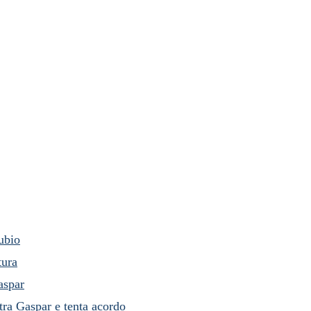
ubio
tura
aspar
ra Gaspar e tenta acordo