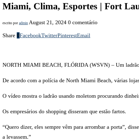
Miami, Clima, Esportes | Fort La
August 21, 2024
0 comentário
escrito por
admin
Share
0
Facebook
Twitter
Pinterest
Email
NORTH MIAMI BEACH, FLÓRIDA (WSVN) – Um ladrão foi f
De acordo com a polícia de North Miami Beach, várias lojas
O vídeo mostra o ladrão usando moletom procurando dinheiro
Os empresários do shopping disseram que estão fartos.
“Quero dizer, eles sempre vêm para arrombar a porta”, diss
a levassem.”