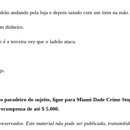
ladrão andando pela loja e depois saindo com um item na mão.
am dinheiro.
é a terceira vez que o ladrão ataca.
go.
u o paradeiro do sujeito, ligue para Miami-Dade Crime S
recompensa de até $ 5.000.
eservados. Este material não pode ser publicado, transmitido,