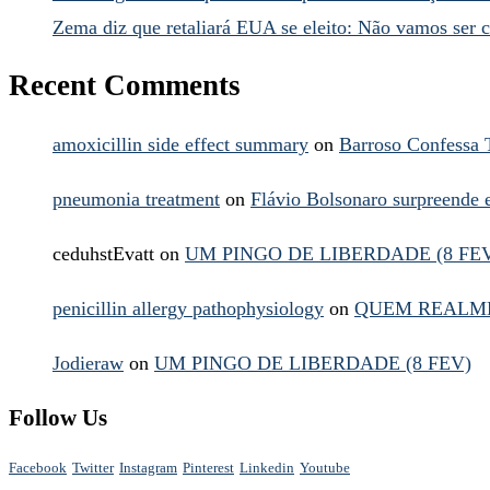
Zema diz que retaliará EUA se eleito: Não vamos ser 
Recent Comments
amoxicillin side effect summary
on
Barroso Confessa 
pneumonia treatment
on
Flávio Bolsonaro surpreende
ceduhstEvatt
on
UM PINGO DE LIBERDADE (8 FE
penicillin allergy pathophysiology
on
QUEM REALME
Jodieraw
on
UM PINGO DE LIBERDADE (8 FEV)
Follow Us
Facebook
Twitter
Instagram
Pinterest
Linkedin
Youtube