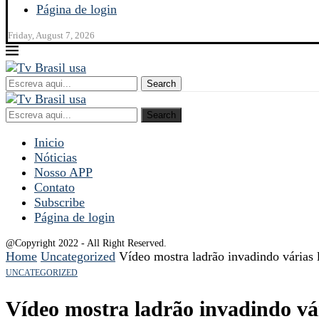
Página de login
Friday, August 7, 2026
Search
Search
Inicio
Nóticias
Nosso APP
Contato
Subscribe
Página de login
@Copyright 2022 - All Right Reserved.
Home
Uncategorized
Vídeo mostra ladrão invadindo várias
UNCATEGORIZED
Vídeo mostra ladrão invadindo v