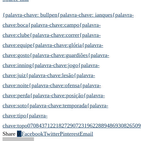
{palavra-chave: bullpen
{palavra-chave: ianques
{palavra-
chave:boca
{palavra-chave:campo
{palavra-
chave:clube
{palavra-chave:correr
{palavra-
chave:equipe
{palavra-chave:glória
{palavra-
chave:gosto
{palavra-chave:guardiões
{palavra-
chave:inning
{palavra-chave:jogo
{palavra-
chave:juiz
{palavra-chave:lesão
{palavra-
chave:noite
{palavra-chave:ofensa
{palavra-
chave:perda
{palavra-chave:posição
{palavra-
chave:soto
{palavra-chave:temporada
{palavra-
chave:tipo
{palavra-
chave:topo
0708437122182729
07231962288948693
0826509
Share
0
Facebook
Twitter
Pinterest
Email