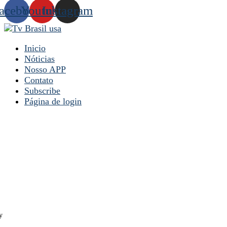
acebook
Youtube
Instagram
Inicio
Nóticias
Nosso APP
Contato
Subscribe
Página de login
y