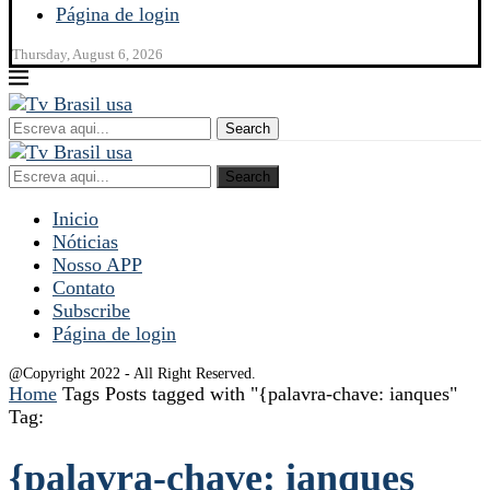
Página de login
Thursday, August 6, 2026
Search
Search
Inicio
Nóticias
Nosso APP
Contato
Subscribe
Página de login
@Copyright 2022 - All Right Reserved.
Home
Tags
Posts tagged with "{palavra-chave: ianques"
Tag:
{palavra-chave: ianques