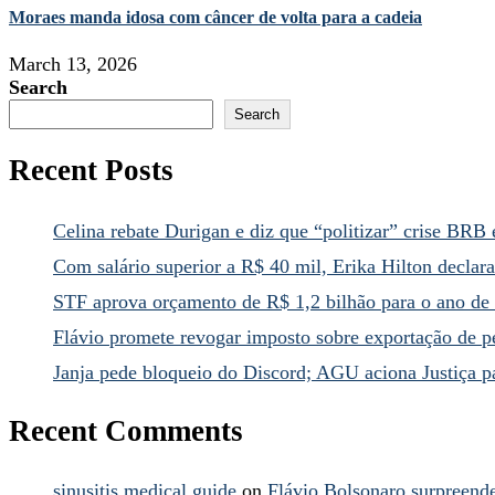
Moraes manda idosa com câncer de volta para a cadeia
March 13, 2026
Search
Search
Recent Posts
Celina rebate Durigan e diz que “politizar” crise BRB 
Com salário superior a R$ 40 mil, Erika Hilton declar
STF aprova orçamento de R$ 1,2 bilhão para o ano de
Flávio promete revogar imposto sobre exportação de p
Janja pede bloqueio do Discord; AGU aciona Justiça p
Recent Comments
sinusitis medical guide
on
Flávio Bolsonaro surpreen