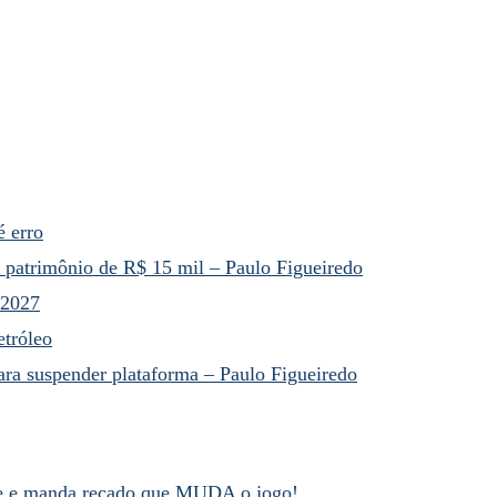
é erro
a patrimônio de R$ 15 mil – Paulo Figueiredo
 2027
etróleo
ara suspender plataforma – Paulo Figueiredo
de e manda recado que MUDA o jogo!