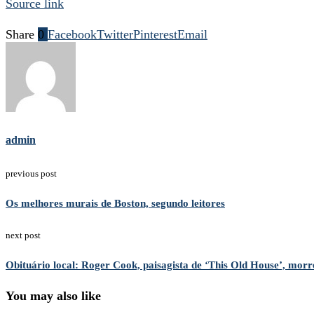
Source link
Share
0
Facebook
Twitter
Pinterest
Email
admin
previous post
Os melhores murais de Boston, segundo leitores
next post
Obituário local: Roger Cook, paisagista de ‘This Old House’, morr
You may also like