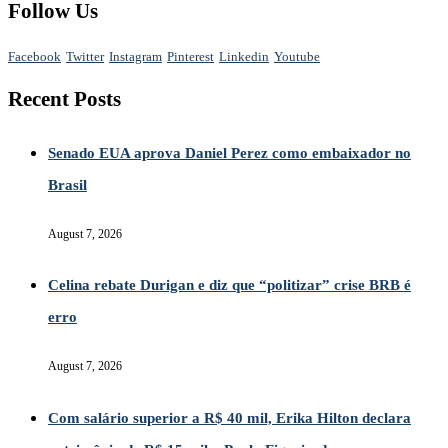
Follow Us
Facebook
Twitter
Instagram
Pinterest
Linkedin
Youtube
Recent Posts
Senado EUA aprova Daniel Perez como embaixador no
Brasil
August 7, 2026
Celina rebate Durigan e diz que “politizar” crise BRB é
erro
August 7, 2026
Com salário superior a R$ 40 mil, Erika Hilton declara