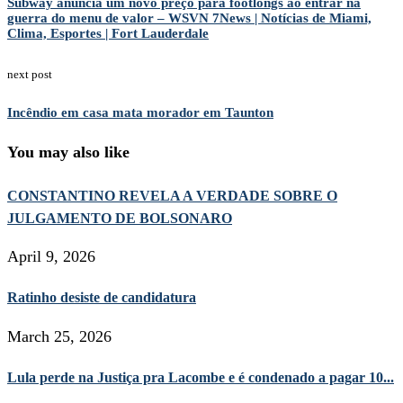
Subway anuncia um novo preço para footlongs ao entrar na
guerra do menu de valor – WSVN 7News | Notícias de Miami,
Clima, Esportes | Fort Lauderdale
next post
Incêndio em casa mata morador em Taunton
You may also like
CONSTANTINO REVELA A VERDADE SOBRE O
JULGAMENTO DE BOLSONARO
April 9, 2026
Ratinho desiste de candidatura
March 25, 2026
Lula perde na Justiça pra Lacombe e é condenado a pagar 10...