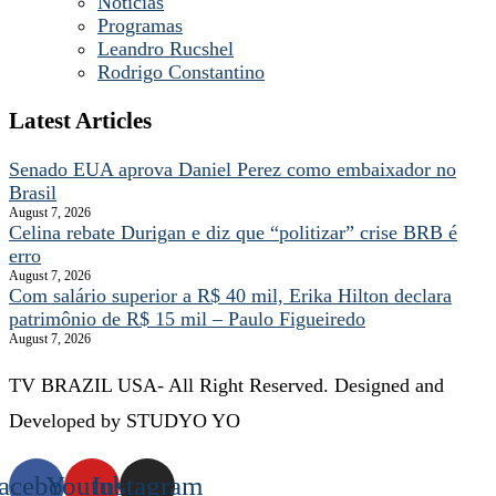
Noticias
Programas
Leandro Rucshel
Rodrigo Constantino
Latest Articles
Senado EUA aprova Daniel Perez como embaixador no
Brasil
August 7, 2026
Celina rebate Durigan e diz que “politizar” crise BRB é
erro
August 7, 2026
Com salário superior a R$ 40 mil, Erika Hilton declara
patrimônio de R$ 15 mil – Paulo Figueiredo
August 7, 2026
TV BRAZIL USA- All Right Reserved. Designed and
Developed by STUDYO YO
acebook
Youtube
Instagram