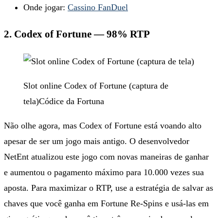
Onde jogar:
Cassino FanDuel
2. Codex of Fortune — 98% RTP
Slot online Codex of Fortune (captura de
tela)
Códice da Fortuna
Não olhe agora, mas Codex of Fortune está voando alto
apesar de ser um jogo mais antigo. O desenvolvedor
NetEnt atualizou este jogo com novas maneiras de ganhar
e aumentou o pagamento máximo para 10.000 vezes sua
aposta. Para maximizar o RTP, use a estratégia de salvar as
chaves que você ganha em Fortune Re-Spins e usá-las em