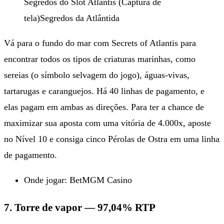
Segredos do Slot Atlantis (Captura de
tela)
Segredos da Atlântida
Vá para o fundo do mar com Secrets of Atlantis para
encontrar todos os tipos de criaturas marinhas, como
sereias (o símbolo selvagem do jogo), águas-vivas,
tartarugas e caranguejos. Há 40 linhas de pagamento, e
elas pagam em ambas as direções. Para ter a chance de
maximizar sua aposta com uma vitória de 4.000x, aposte
no Nível 10 e consiga cinco Pérolas de Ostra em uma linha
de pagamento.
Onde jogar: BetMGM Casino
7. Torre de vapor — 97,04% RTP