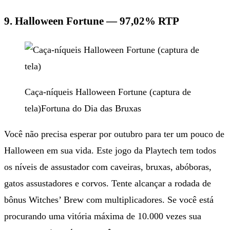
9. Halloween Fortune — 97,02% RTP
Caça-níqueis Halloween Fortune (captura de
tela)
Fortuna do Dia das Bruxas
Você não precisa esperar por outubro para ter um pouco de
Halloween em sua vida. Este jogo da Playtech tem todos
os níveis de assustador com caveiras, bruxas, abóboras,
gatos assustadores e corvos. Tente alcançar a rodada de
bônus Witches’ Brew com multiplicadores. Se você está
procurando uma vitória máxima de 10.000 vezes sua