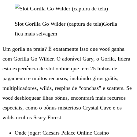
Slot Gorilla Go Wilder (captura de tela)
Gorila
fica mais selvagem
Um gorila na praia? É exatamente isso que você ganha
com Gorilla Go Wilder. O adorável Gary, o Gorila, lidera
esta experiência de slot online que tem 25 linhas de
pagamento e muitos recursos, incluindo giros grátis,
multiplicadores, wilds, respins de “conchas” e scatters. Se
você desbloquear ilhas bônus, encontrará mais recursos
especiais, como o bônus misterioso Crystal Cave e os
wilds ocultos Scary Forest.
Onde jogar: Caesars Palace Online Casino