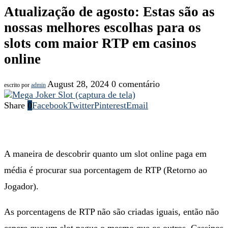
Atualização de agosto: Estas são as
nossas melhores escolhas para os
slots com maior RTP em casinos
online
August 28, 2024
0 comentário
escrito por
admin
Share
0
Facebook
Twitter
Pinterest
Email
A maneira de descobrir quanto um slot online paga em
média é procurar sua porcentagem de RTP (Retorno ao
Jogador).
As porcentagens de RTP não são criadas iguais, então não
espere que um slot pague o mesmo que os outros. Cassinos