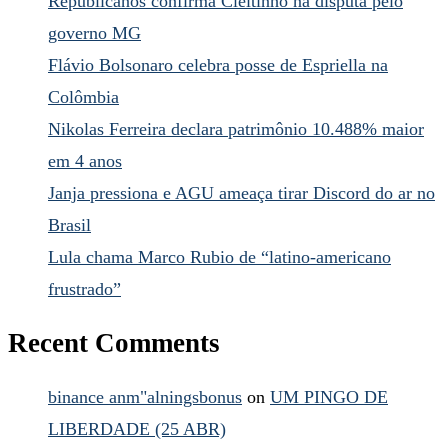
Republicanos confirma Cleitinho na disputa pelo
governo MG
Flávio Bolsonaro celebra posse de Espriella na
Colômbia
Nikolas Ferreira declara patrimônio 10.488% maior
em 4 anos
Janja pressiona e AGU ameaça tirar Discord do ar no
Brasil
Lula chama Marco Rubio de “latino-americano
frustrado”
Recent Comments
binance anm"alningsbonus
on
UM PINGO DE
LIBERDADE (25 ABR)