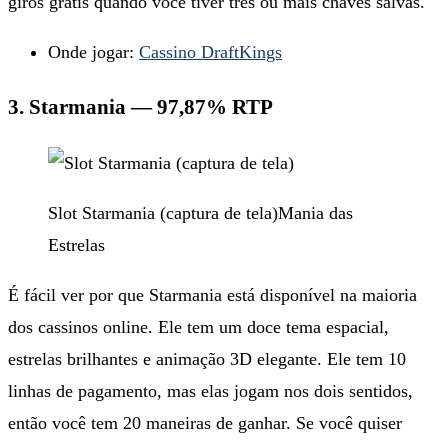
giros grátis quando você tiver três ou mais chaves salvas.
Onde jogar:
Cassino DraftKings
3. Starmania — 97,87% RTP
Slot Starmania (captura de tela)
Mania das
Estrelas
É fácil ver por que Starmania está disponível na maioria
dos cassinos online. Ele tem um doce tema espacial,
estrelas brilhantes e animação 3D elegante. Ele tem 10
linhas de pagamento, mas elas jogam nos dois sentidos,
então você tem 20 maneiras de ganhar. Se você quiser