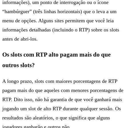
informações), um ponto de interrogação ou o ícone
“hambúrguer” (três linhas horizontais) que o leva a um
menu de opções. Alguns sites permitem que você leia
informações detalhadas (incluindo o RTP) sobre os slots
antes de abri-los.
Os slots com RTP alto pagam mais do que
outros slots?
A longo prazo, slots com maiores porcentagens de RTP
pagam mais do que aqueles com menores porcentagens de
RTP. Dito isso, não há garantia de que você ganhará mais
jogando um slot de alto RTP durante qualquer sessão. Os
resultados são aleatórios, o que significa que alguns
jogadores ganharão e outros não.