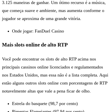
3.125 maneiras de ganhar. Um ótimo recurso é a música,
que começa suave e ambiente, mas aumenta conforme o
jogador se aproxima de uma grande vitória.
Onde jogar: FanDuel Casino
Mais slots online de alto RTP
Você pode encontrar os slots de alto RTP acima nos
principais cassinos online licenciados e regulamentados
nos Estados Unidos, mas essa não é a lista completa. Aqui
estão alguns outros slots online com porcentagens de RTP
notavelmente altas que vale a pena ficar de olho.
Estrela do basquete (98,7 por cento)
Pimentas Flamejantes (97,94 por cento)