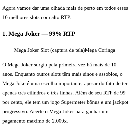
Agora vamos dar uma olhada mais de perto em todos esses
10 melhores slots com alto RTP:
1. Mega Joker — 99% RTP
Mega Joker Slot (captura de tela)
Mega Coringa
O Mega Joker surgiu pela primeira vez há mais de 10
anos. Enquanto outros slots têm mais sinos e assobios, o
Mega Joke é uma escolha importante, apesar do fato de ter
apenas três cilindros e três linhas. Além de seu RTP de 99
por cento, ele tem um jogo Supermeter bônus e um jackpot
progressivo. Acerte o Mega Joker para ganhar um
pagamento máximo de 2.000x.