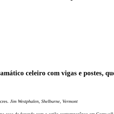
amático celeiro com vigas e postes, qu
cres.
Jim Westphalen, Shelburne, Vermont
uma casa de fazenda com o estilo contemporâneo em Cornwall