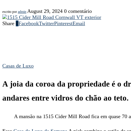
August 29, 2024
0 comentário
escrito por
admin
Share
0
Facebook
Twitter
Pinterest
Email
Casas de Luxo
A joia da coroa da propriedade é o dr
andares entre vidros do chão ao teto.
A mansão na 1515 Cider Mill Road fica em quase 70 a
Esse
Casa de Luxo da Semana
A pick combina o estilo de 