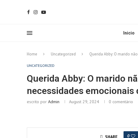
Inicio
Home
Uncategorized
Querida Abby: O marido não
UNCATEGORIZED
Querida Abby: O marido nã
necessidades emocionais 
escrito por
Admin
August 29, 2024
0 comentário
0
SHARE