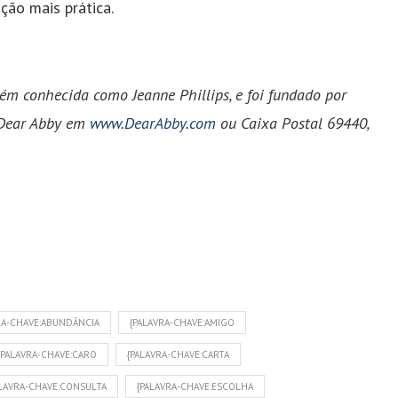
ução mais prática.
bém conhecida como Jeanne Phillips, e foi fundado por
m Dear Abby em
www.DearAbby.com
ou Caixa Postal 69440,
RA-CHAVE:ABUNDÂNCIA
{PALAVRA-CHAVE:AMIGO
{PALAVRA-CHAVE:CARO
{PALAVRA-CHAVE:CARTA
ALAVRA-CHAVE:CONSULTA
{PALAVRA-CHAVE:ESCOLHA