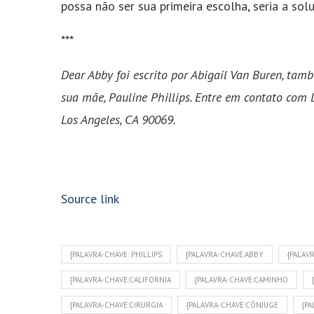
possa não ser sua primeira escolha, seria a sol
***
Dear Abby foi escrito por Abigail Van Buren, tam
sua mãe, Pauline Phillips. Entre em contato co
Los Angeles, CA 90069.
Source link
{PALAVRA-CHAVE: PHILLIPS
{PALAVRA-CHAVE:ABBY
{PALAV
{PALAVRA-CHAVE:CALIFORNIA
{PALAVRA-CHAVE:CAMINHO
{PALAVRA-CHAVE:CIRURGIA
{PALAVRA-CHAVE:CÔNJUGE
{P