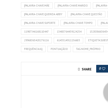
{PALAVRA-CHAVE:MÃE
{PALAVRA-CHAVE:MARIDO
{PALAVRA
{PALAVRA-CHAVE:QUERIDA ABBY
{PALAVRA-CHAVE:QUESTÃO
{PALAVRA-CHAVE:SUPORTE
{PALAVRA-CHAVE:TEMPO
{PAL
11987346168110447
13485764439124254
152838663643
29968365420276116
6143514911156603
ETIQUETA:SUBS
FREQUÊNCIA:6}
PONTUAÇÃO:0
TAG:NOME_PRÓPRIO
0
SHARE