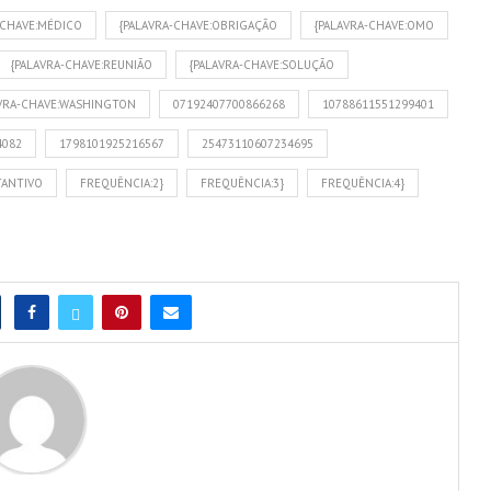
-CHAVE:MÉDICO
{PALAVRA-CHAVE:OBRIGAÇÃO
{PALAVRA-CHAVE:OMO
{PALAVRA-CHAVE:REUNIÃO
{PALAVRA-CHAVE:SOLUÇÃO
AVRA-CHAVE:WASHINGTON
07192407700866268
10788611551299401
4082
1798101925216567
25473110607234695
TANTIVO
FREQUÊNCIA:2}
FREQUÊNCIA:3}
FREQUÊNCIA:4}