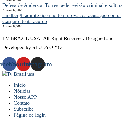
Defesa de Anderson Torres pede revisão criminal e soltura
August 6, 2026
Lindbergh admite que não tem provas da acusação contra
Gaspar e tenta acordo
August 6, 2026
TV BRAZIL USA- All Right Reserved. Designed and
Developed by STUDYO YO
acebook
Youtube
Instagram
Inicio
Nóticias
Nosso APP
Contato
Subscribe
Página de login