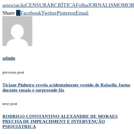
associação
CENSURAR
CRÍTICA
Folha
JORNALISMO
MOR
Share
0
Facebook
Twitter
Pinterest
Email
admin
previous post
Ticiane Pinheiro revela acidentalmente vestido de Rafaella Justus
durante ensaio e surpreende fãs
next post
RODRIGO CONSTANTINO ALEXANDRE DE MORAES
PRECISA DE IMPEACHMENT E INTERVENÇÃO
PSIQUIÁTRICA