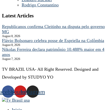
Rodrigo Constantino
Latest Articles
Republicanos confirma Cleitinho na disputa pelo governo
MG
August 8, 2026
Flávio Bolsonaro celebra posse de Espriella na Colômbia
August 8, 2026
Nikolas Ferreira declara patrimônio 10.488% maior em 4
anos
August 7, 2026
TV BRAZIL USA- All Right Reserved. Designed and
Developed by STUDYO YO
acebook
Youtube
Instagram
Inicio