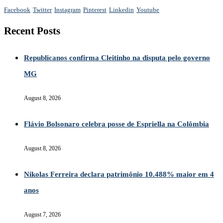
Facebook
Twitter
Instagram
Pinterest
Linkedin
Youtube
Recent Posts
Republicanos confirma Cleitinho na disputa pelo governo
MG
August 8, 2026
Flávio Bolsonaro celebra posse de Espriella na Colômbia
August 8, 2026
Nikolas Ferreira declara patrimônio 10.488% maior em 4
anos
August 7, 2026