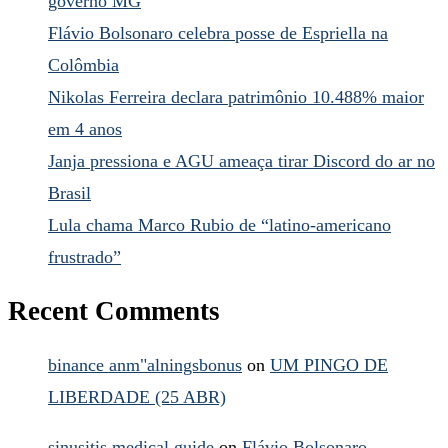
governo MG
Flávio Bolsonaro celebra posse de Espriella na
Colômbia
Nikolas Ferreira declara patrimônio 10.488% maior
em 4 anos
Janja pressiona e AGU ameaça tirar Discord do ar no
Brasil
Lula chama Marco Rubio de “latino-americano
frustrado”
Recent Comments
binance anm"alningsbonus
on
UM PINGO DE
LIBERDADE (25 ABR)
sinusitis medical guide
on
Flávio Bolsonaro