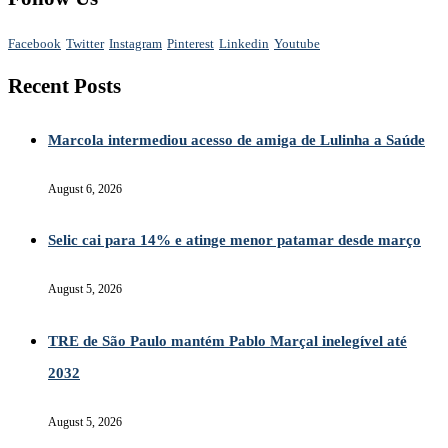
Facebook
Twitter
Instagram
Pinterest
Linkedin
Youtube
Recent Posts
Marcola intermediou acesso de amiga de Lulinha a Saúde
August 6, 2026
Selic cai para 14% e atinge menor patamar desde março
August 5, 2026
TRE de São Paulo mantém Pablo Marçal inelegível até
2032
August 5, 2026