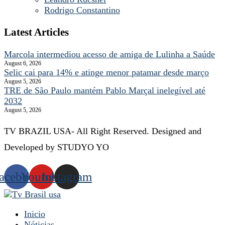
Rodrigo Constantino
Latest Articles
Marcola intermediou acesso de amiga de Lulinha a Saúde
August 6, 2026
Selic cai para 14% e atinge menor patamar desde março
August 5, 2026
TRE de São Paulo mantém Pablo Marçal inelegível até
2032
August 5, 2026
TV BRAZIL USA- All Right Reserved. Designed and
Developed by STUDYO YO
acebook
Youtube
Instagram
Inicio
Nóticias