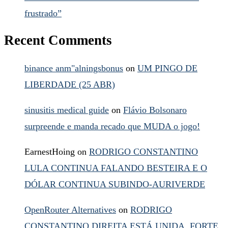
frustrado”
Recent Comments
binance anm"alningsbonus
on
UM PINGO DE
LIBERDADE (25 ABR)
sinusitis medical guide
on
Flávio Bolsonaro
surpreende e manda recado que MUDA o jogo!
EarnestHoing
on
RODRIGO CONSTANTINO
LULA CONTINUA FALANDO BESTEIRA E O
DÓLAR CONTINUA SUBINDO-AURIVERDE
OpenRouter Alternatives
on
RODRIGO
CONSTANTINO DIREITA ESTÁ UNIDA, FORTE