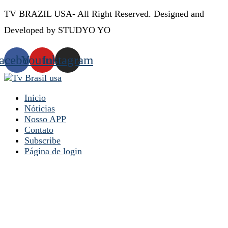
TV BRAZIL USA- All Right Reserved. Designed and
Developed by STUDYO YO
acebook
Youtube
Instagram
Inicio
Nóticias
Nosso APP
Contato
Subscribe
Página de login