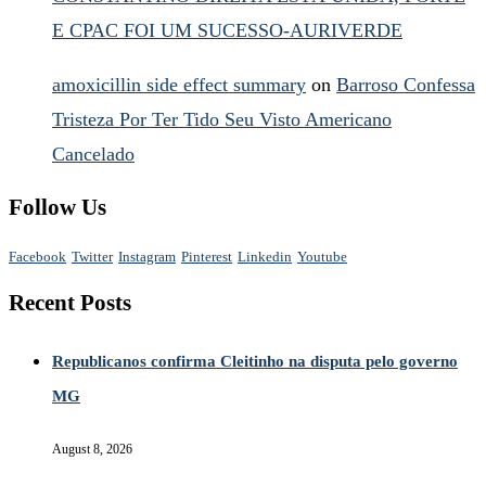
E CPAC FOI UM SUCESSO-AURIVERDE
amoxicillin side effect summary
on
Barroso Confessa
Tristeza Por Ter Tido Seu Visto Americano
Cancelado
Follow Us
Facebook
Twitter
Instagram
Pinterest
Linkedin
Youtube
Recent Posts
Republicanos confirma Cleitinho na disputa pelo governo
MG
August 8, 2026