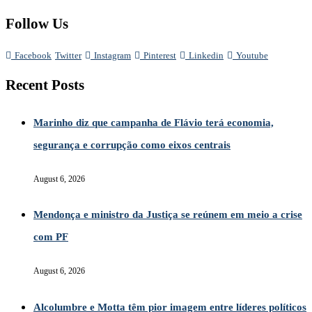
Follow Us
Facebook
Twitter
Instagram
Pinterest
Linkedin
Youtube
Recent Posts
Marinho diz que campanha de Flávio terá economia,
segurança e corrupção como eixos centrais
August 6, 2026
Mendonça e ministro da Justiça se reúnem em meio a crise
com PF
August 6, 2026
Alcolumbre e Motta têm pior imagem entre líderes políticos