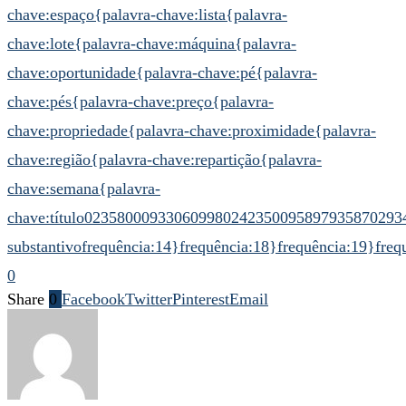
chave:espaço
{palavra-chave:lista
{palavra-
chave:lote
{palavra-chave:máquina
{palavra-
chave:oportunidade
{palavra-chave:pé
{palavra-
chave:pés
{palavra-chave:preço
{palavra-
chave:propriedade
{palavra-chave:proximidade
{palavra-
chave:região
{palavra-chave:repartição
{palavra-
chave:semana
{palavra-
chave:título
02358000933060998
024235009589793587
0293
substantivo
frequência:14}
frequência:18}
frequência:19}
freq
0
Share
0
Facebook
Twitter
Pinterest
Email