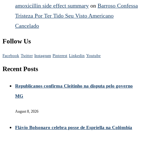
amoxicillin side effect summary
on
Barroso Confessa
Tristeza Por Ter Tido Seu Visto Americano
Cancelado
Follow Us
Facebook
Twitter
Instagram
Pinterest
Linkedin
Youtube
Recent Posts
Republicanos confirma Cleitinho na disputa pelo governo
MG
August 8, 2026
Flávio Bolsonaro celebra posse de Espriella na Colômbia