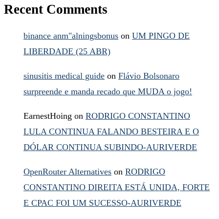
Recent Comments
binance anm"alningsbonus
on
UM PINGO DE
LIBERDADE (25 ABR)
sinusitis medical guide
on
Flávio Bolsonaro
surpreende e manda recado que MUDA o jogo!
EarnestHoing
on
RODRIGO CONSTANTINO
LULA CONTINUA FALANDO BESTEIRA E O
DÓLAR CONTINUA SUBINDO-AURIVERDE
OpenRouter Alternatives
on
RODRIGO
CONSTANTINO DIREITA ESTÁ UNIDA, FORTE
E CPAC FOI UM SUCESSO-AURIVERDE