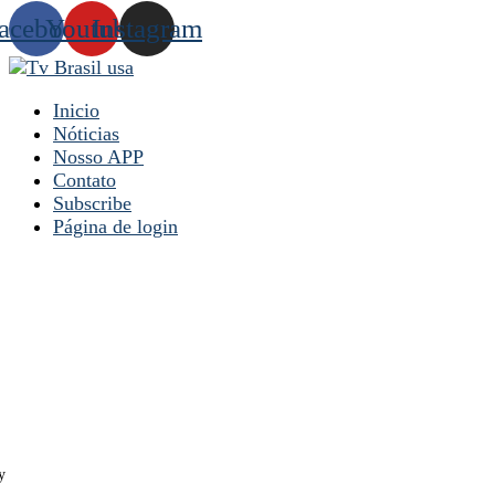
acebook
Youtube
Instagram
Inicio
Nóticias
Nosso APP
Contato
Subscribe
Página de login
y