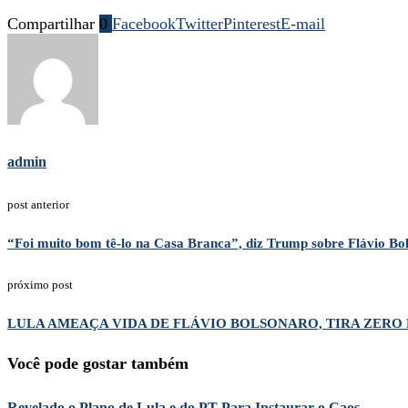
Compartilhar
0
Facebook
Twitter
Pinterest
E-mail
admin
post anterior
“Foi muito bom tê-lo na Casa Branca”, diz Trump sobre Flávio Bo
próximo post
LULA AMEAÇA VIDA DE FLÁVIO BOLSONARO, TIRA ZERO 
Você pode gostar também
Revelado o Plano de Lula e do PT Para Instaurar o Caos...