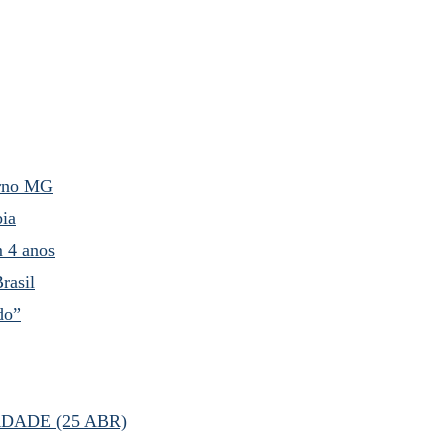
erno MG
bia
m 4 anos
rasil
do”
DADE (25 ABR)