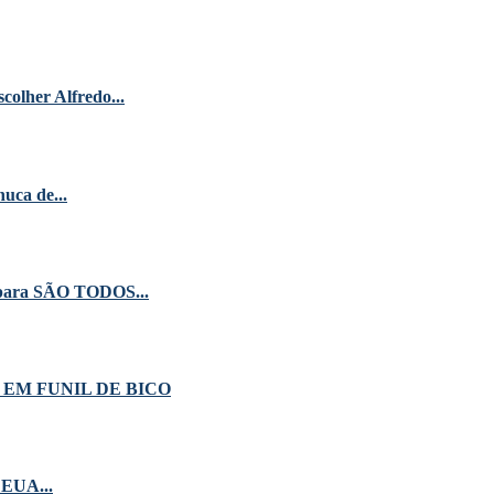
colher Alfredo...
uca de...
ispara SÃO TODOS...
EM FUNIL DE BICO
 EUA...