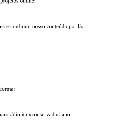
projetos online:
tes e confiram nosso conteúdo por lá.
aforma:
naro #direita #conservadorismo