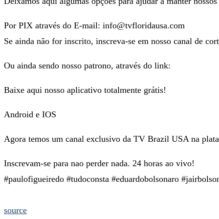
Deixamos aqui algumas opções para ajudar a manter nossos 
Por PIX através do E-mail: info@tvfloridausa.com
Se ainda não for inscrito, inscreva-se em nosso canal de cor
Ou ainda sendo nosso patrono, através do link:
Baixe aqui nosso aplicativo totalmente grátis!
Android e IOS
Agora temos um canal exclusivo da TV Brazil USA na plat
Inscrevam-se para nao perder nada. 24 horas ao vivo!
#paulofigueiredo #tudoconsta #eduardobolsonaro #jairbolso
source