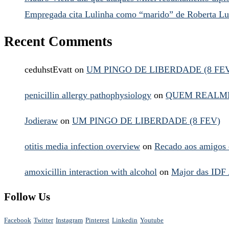
Empregada cita Lulinha como “marido” de Roberta Lu
Recent Comments
ceduhstEvatt
on
UM PINGO DE LIBERDADE (8 FE
penicillin allergy pathophysiology
on
QUEM REALME
Jodieraw
on
UM PINGO DE LIBERDADE (8 FEV)
otitis media infection overview
on
Recado aos amigos 
amoxicillin interaction with alcohol
on
Major das IDF 
Follow Us
Facebook
Twitter
Instagram
Pinterest
Linkedin
Youtube