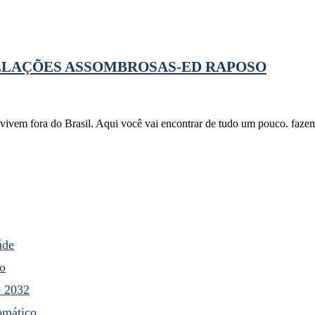
ELAÇÕES ASSOMBROSAS-ED RAPOSO
e vivem fora do Brasil. Aqui você vai encontrar de tudo um pouco. fa
úde
ço
é 2032
omático