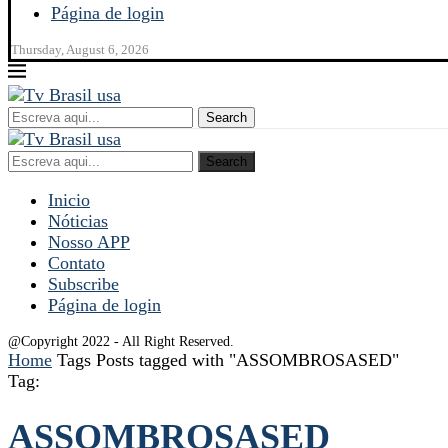
Página de login
Thursday, August 6, 2026
Search
Search
Inicio
Nóticias
Nosso APP
Contato
Subscribe
Página de login
@Copyright 2022 - All Right Reserved.
Home
Tags
Posts tagged with "ASSOMBROSASED"
Tag:
ASSOMBROSASED