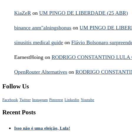
KiaZeR
on
UM PINGO DE LIBERDADE (25 ABR)
binance anm"alningsbonus
on
UM PINGO DE LIBER
sinusitis medical guide
on
Flávio Bolsonaro surpreen
EarnestHoing
on
RODRIGO CONSTANTINO LULA 
OpenRouter Alternatives
on
RODRIGO CONSTANTIN
Follow Us
Facebook
Twitter
Instagram
Pinterest
Linkedin
Youtube
Recent Posts
Isso não é uma eleição, Lula!