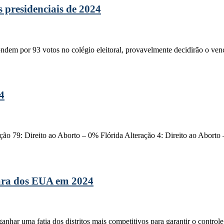
s presidenciais de 2024
ondem por 93 votos no colégio eleitoral, provavelmente decidirão o venc
4
ão 79: Direito ao Aborto – 0% Flórida Alteração 4: Direito ao Aborto
mara dos EUA em 2024
 ganhar uma fatia dos distritos mais competitivos para garantir o contr