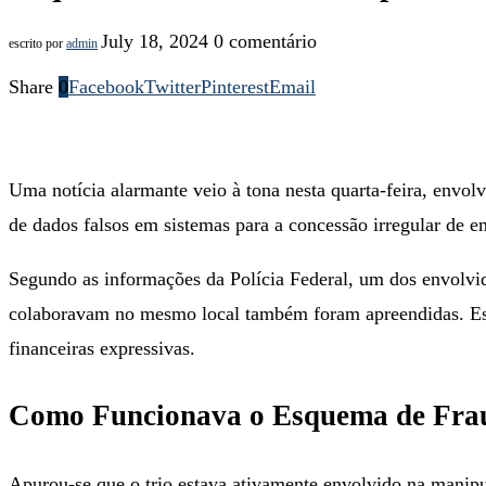
July 18, 2024
0 comentário
escrito por
admin
Share
0
Facebook
Twitter
Pinterest
Email
Uma notícia alarmante veio à tona nesta quarta-feira, envo
de dados falsos em sistemas para a concessão irregular de e
Segundo as informações da Polícia Federal, um dos envolvido
colaboravam no mesmo local também foram apreendidas. Essa
financeiras expressivas.
Como Funcionava o Esquema de Fra
Apurou-se que o trio estava ativamente envolvido na manipu