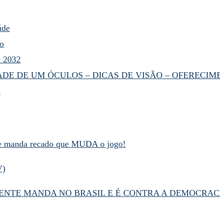
úde
ço
é 2032
ADE DE UM ÓCULOS – DICAS DE VISÃO – OFERECIM
!
 e manda recado que MUDA o jogo!
V)
NTE MANDA NO BRASIL E É CONTRA A DEMOCRAC