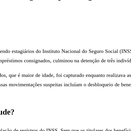
lvendo estagiários do Instituto Nacional do Seguro Social (I
mpréstimos consignados, culminou na detenção de três indivíd
s, que é maior de idade, foi capturado enquanto realizava as 
s movimentações suspeitas incluíam o desbloqueio de benefíc
ude?
lação de registros do INSS. Sem que os titulares dos benefíc