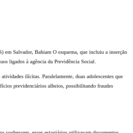
NSS) em Salvador, Bahiam O esquema, que incluiu a inserção
uos ligados à agência da Previdência Social.
atividades ilícitas. Paralelamente, duas adolescentes que
ios previdenciários alheios, possibilitando fraudes
ios soubessem, esses estagiários utilizavam documentos