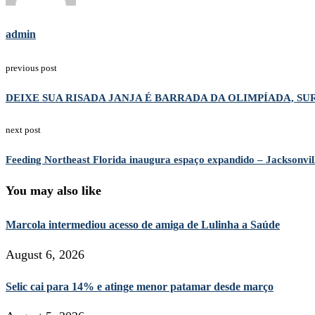
admin
previous post
DEIXE SUA RISADA JANJA É BARRADA DA OLIMPÍADA, SUR
next post
Feeding Northeast Florida inaugura espaço expandido – Jacksonvil
You may also like
Marcola intermediou acesso de amiga de Lulinha a Saúde
August 6, 2026
Selic cai para 14% e atinge menor patamar desde março