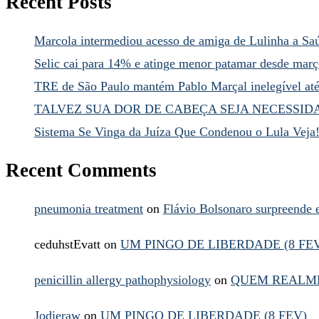
Recent Posts
Marcola intermediou acesso de amiga de Lulinha a Sa
Selic cai para 14% e atinge menor patamar desde mar
TRE de São Paulo mantém Pablo Marçal inelegível at
TALVEZ SUA DOR DE CABEÇA SEJA NECESSID
Sistema Se Vinga da Juíza Que Condenou o Lula Veja
Recent Comments
pneumonia treatment
on
Flávio Bolsonaro surpreende
ceduhstEvatt
on
UM PINGO DE LIBERDADE (8 FE
penicillin allergy pathophysiology
on
QUEM REALME
Jodieraw
on
UM PINGO DE LIBERDADE (8 FEV)