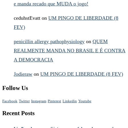
e manda recado que MUDA o jogo!
ceduhstEvatt
on
UM PINGO DE LIBERDADE (8
FEV)
penicillin allergy pathophysiology
on
QUEM
REALMENTE MANDA NO BRASIL E É CONTRA
A DEMOCRACIA
Jodieraw
on
UM PINGO DE LIBERDADE (8 FEV)
Follow Us
Facebook
Twitter
Instagram
Pinterest
Linkedin
Youtube
Recent Posts