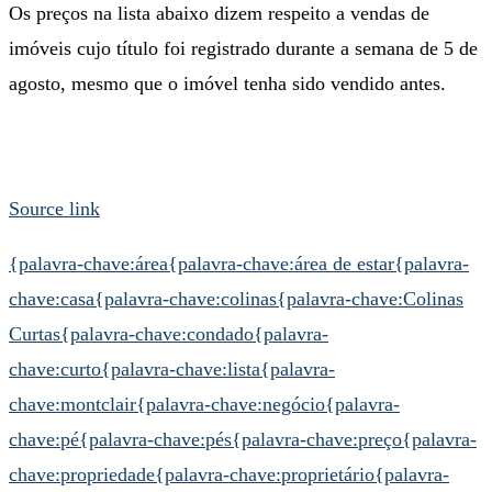
Os preços na lista abaixo dizem respeito a vendas de
imóveis cujo título foi registrado durante a semana de 5 de
agosto, mesmo que o imóvel tenha sido vendido antes.
Source link
{palavra-chave:área
{palavra-chave:área de estar
{palavra-
chave:casa
{palavra-chave:colinas
{palavra-chave:Colinas
Curtas
{palavra-chave:condado
{palavra-
chave:curto
{palavra-chave:lista
{palavra-
chave:montclair
{palavra-chave:negócio
{palavra-
chave:pé
{palavra-chave:pés
{palavra-chave:preço
{palavra-
chave:propriedade
{palavra-chave:proprietário
{palavra-