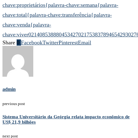
chave:proprietários
{palavra-chave:semana
{palavra-
chave:total
{palavra-chave:transferência
{palavra-
chave:venda
{palavra-
chave:viver
021408538880453427
021753837894654293
027
Share
0
Facebook
Twitter
Pinterest
Email
admin
previous post
Sistema Universitário da Geórgia relata impacto econômico de
US$ 21,9 bilhões
next post