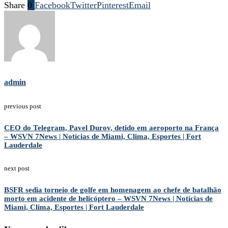
Share
0
Facebook
Twitter
Pinterest
Email
admin
previous post
CEO do Telegram, Pavel Durov, detido em aeroporto na França
– WSVN 7News | Notícias de Miami, Clima, Esportes | Fort
Lauderdale
next post
BSFR sedia torneio de golfe em homenagem ao chefe de batalhão
morto em acidente de helicóptero – WSVN 7News | Notícias de
Miami, Clima, Esportes | Fort Lauderdale