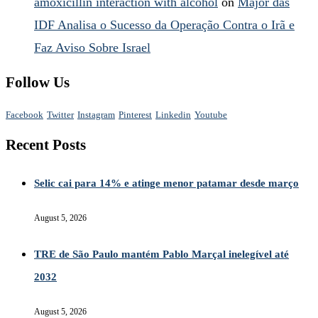
amoxicillin interaction with alcohol
on
Major das
IDF Analisa o Sucesso da Operação Contra o Irã e
Faz Aviso Sobre Israel
Follow Us
Facebook
Twitter
Instagram
Pinterest
Linkedin
Youtube
Recent Posts
Selic cai para 14% e atinge menor patamar desde março
August 5, 2026
TRE de São Paulo mantém Pablo Marçal inelegível até
2032
August 5, 2026