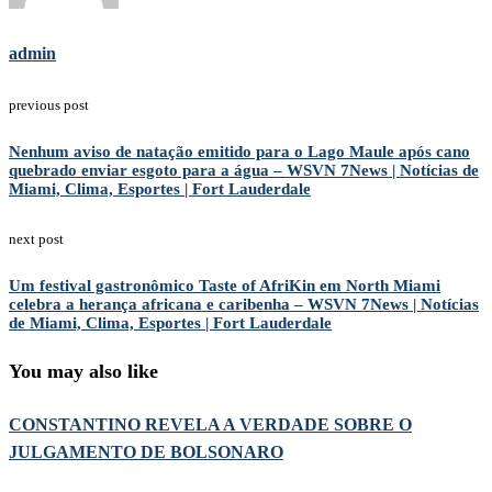
admin
previous post
Nenhum aviso de natação emitido para o Lago Maule após cano
quebrado enviar esgoto para a água – WSVN 7News | Notícias de
Miami, Clima, Esportes | Fort Lauderdale
next post
Um festival gastronômico Taste of AfriKin em North Miami
celebra a herança africana e caribenha – WSVN 7News | Notícias
de Miami, Clima, Esportes | Fort Lauderdale
You may also like
CONSTANTINO REVELA A VERDADE SOBRE O
JULGAMENTO DE BOLSONARO