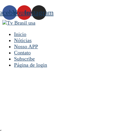
acebook
Youtube
Instagram
Inicio
Nóticias
Nosso APP
Contato
Subscribe
Página de login
y