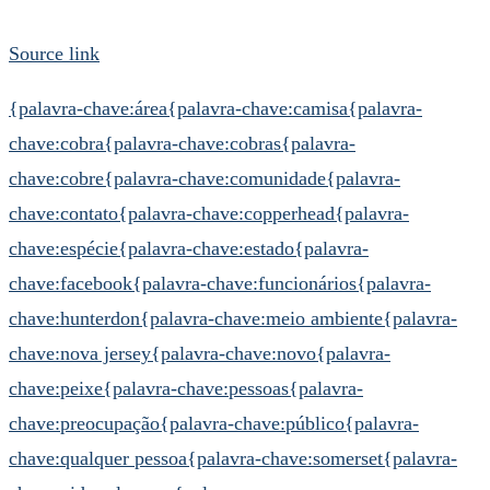
Source link
{palavra-chave:área
{palavra-chave:camisa
{palavra-
chave:cobra
{palavra-chave:cobras
{palavra-
chave:cobre
{palavra-chave:comunidade
{palavra-
chave:contato
{palavra-chave:copperhead
{palavra-
chave:espécie
{palavra-chave:estado
{palavra-
chave:facebook
{palavra-chave:funcionários
{palavra-
chave:hunterdon
{palavra-chave:meio ambiente
{palavra-
chave:nova jersey
{palavra-chave:novo
{palavra-
chave:peixe
{palavra-chave:pessoas
{palavra-
chave:preocupação
{palavra-chave:público
{palavra-
chave:qualquer pessoa
{palavra-chave:somerset
{palavra-