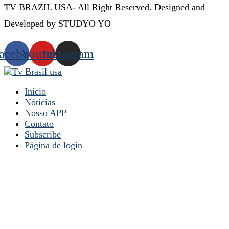
TV BRAZIL USA- All Right Reserved. Designed and
Developed by STUDYO YO
acebook
Youtube
Instagram
Inicio
Nóticias
Nosso APP
Contato
Subscribe
Página de login