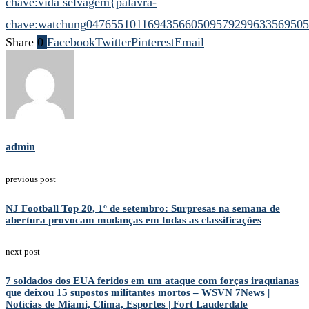
chave:vida selvagem
{palavra-
chave:watchung
04765510116943566
05095792996335695
05
Share
0
Facebook
Twitter
Pinterest
Email
admin
previous post
NJ Football Top 20, 1º de setembro: Surpresas na semana de
abertura provocam mudanças em todas as classificações
next post
7 soldados dos EUA feridos em um ataque com forças iraquianas
que deixou 15 supostos militantes mortos – WSVN 7News |
Notícias de Miami, Clima, Esportes | Fort Lauderdale