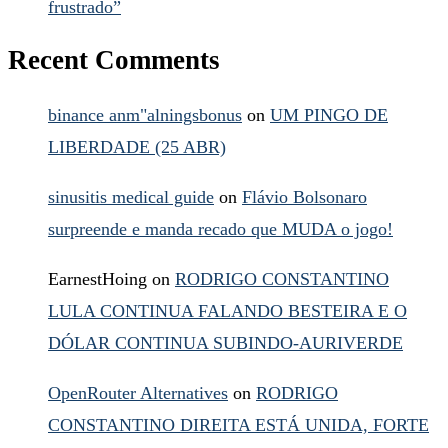
frustrado”
Recent Comments
binance anm"alningsbonus
on
UM PINGO DE
LIBERDADE (25 ABR)
sinusitis medical guide
on
Flávio Bolsonaro
surpreende e manda recado que MUDA o jogo!
EarnestHoing
on
RODRIGO CONSTANTINO
LULA CONTINUA FALANDO BESTEIRA E O
DÓLAR CONTINUA SUBINDO-AURIVERDE
OpenRouter Alternatives
on
RODRIGO
CONSTANTINO DIREITA ESTÁ UNIDA, FORTE