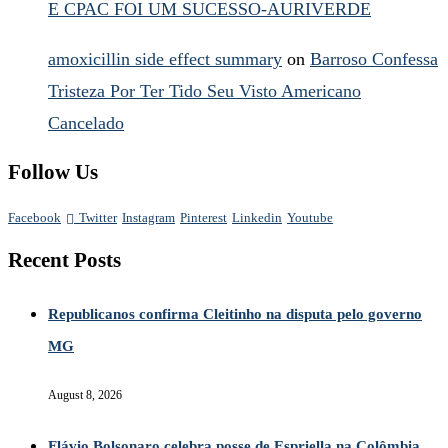
E CPAC FOI UM SUCESSO-AURIVERDE
amoxicillin side effect summary
on
Barroso Confessa
Tristeza Por Ter Tido Seu Visto Americano
Cancelado
Follow Us
Facebook
Twitter
Instagram
Pinterest
Linkedin
Youtube
Recent Posts
Republicanos confirma Cleitinho na disputa pelo governo
MG
August 8, 2026
Flávio Bolsonaro celebra posse de Espriella na Colômbia