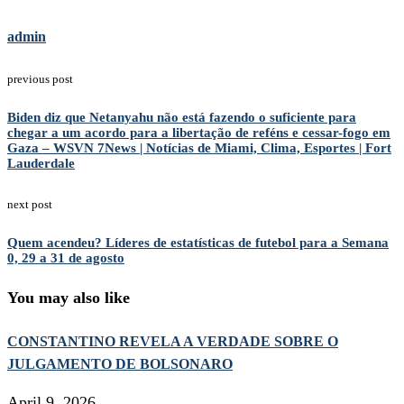
admin
previous post
Biden diz que Netanyahu não está fazendo o suficiente para
chegar a um acordo para a libertação de reféns e cessar-fogo em
Gaza – WSVN 7News | Notícias de Miami, Clima, Esportes | Fort
Lauderdale
next post
Quem acendeu? Líderes de estatísticas de futebol para a Semana
0, 29 a 31 de agosto
You may also like
CONSTANTINO REVELA A VERDADE SOBRE O
JULGAMENTO DE BOLSONARO
April 9, 2026