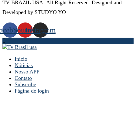
TV BRAZIL USA- All Right Reserved. Designed and
Developed by STUDYO YO
acebook
Youtube
Instagram
Inicio
Nóticias
Nosso APP
Contato
Subscribe
Página de login