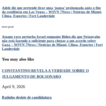
Adele diz que pretende tirar uma ‘pausa’ prolongada após o fim
da residência em Las Vegas – WSVN 7News | Notícias de Miami,
Clima, Esportes | Fort Lauderdale
next post
Ataque raro perturba Israel enquanto Biden diz que Netanyahu
não está fazendo o suficiente para chegar a um acordo sobre
Gaza – WSVN 7News | Notícias de Miami, Clima, Esportes | Fort
Lauderdale
You may also like
CONSTANTINO REVELA A VERDADE SOBRE O
JULGAMENTO DE BOLSONARO
April 9, 2026
Ratinho desiste de candidatura