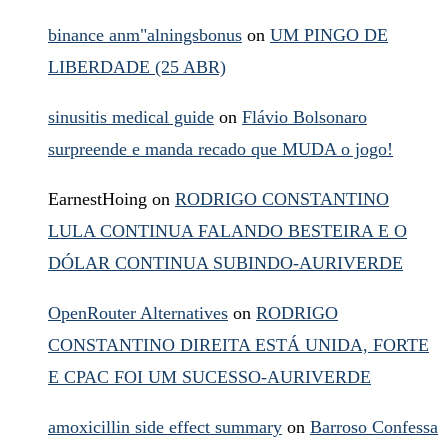
binance anm"alningsbonus
on
UM PINGO DE
LIBERDADE (25 ABR)
sinusitis medical guide
on
Flávio Bolsonaro
surpreende e manda recado que MUDA o jogo!
EarnestHoing
on
RODRIGO CONSTANTINO
LULA CONTINUA FALANDO BESTEIRA E O
DÓLAR CONTINUA SUBINDO-AURIVERDE
OpenRouter Alternatives
on
RODRIGO
CONSTANTINO DIREITA ESTÁ UNIDA, FORTE
E CPAC FOI UM SUCESSO-AURIVERDE
amoxicillin side effect summary
on
Barroso Confessa